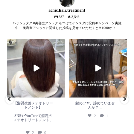
achic.hair.treatment
587
3,546
ハッシュタグ #美容室アシック をつけてインスタに投稿キャンペーン実施
中！ 美容室アシックに関連した投稿を見せていただくと￥1000オフ！
【髪質改善メテオトリートメン
髪のツヤ、諦めていません
ト】
か？
...
SNSやYouTubeで話題のメテオト
2
1
リートメント。
...
2
0
【髪質改善メテオトリー
髪のツヤ、諦めていませ
トメント】
んか？
...
SNSやYouTubeで話題の
2
1
メテオトリートメント。
...
2
0