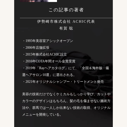
この記事の著者
伊勢崎市株式会社 ACHIC代表
有賀 聡
・1995年美容室アシックオープン
・2006年店舗拡張
・2015年株式会社ACHIC設立
・2016年COTA年間オール金賞受賞
・2019年「Rayヘアカタログ」にて、「全国＆海外版 厳
選ヘアサロン10選」に選出される。
・2021年オリジナルシャンプー・トリートメント発売
美容の技術だけでなくケミカルもしっかり学び、カットや
カラーのデザインはもちろん、髪の毛を傷ませない施術方
法や、群馬では一人しか出来ない技術の取得、オリジナル
メニューを開発している。