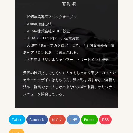
有賀 聡
・1995年美容室アシックオープン
・2006年店舗拡張
・2015年株式会社ACHIC設立
・2016年COTA年間オール金賞受賞
・2019年「Rayヘアカタログ」にて、「全国＆海外版 厳
選ヘアサロン10選」に選出される。
・2021年オリジナルシャンプー・トリートメント発売
美容の技術だけでなくケミカルもしっかり学び、カットや
カラーのデザインはもちろん、髪の毛を傷ませない施術方
法や、群馬では一人しか出来ない技術の取得、オリジナル
メニューを開発している。
Twitter
Facebook
はてブ
LINE
Pocket
RSS