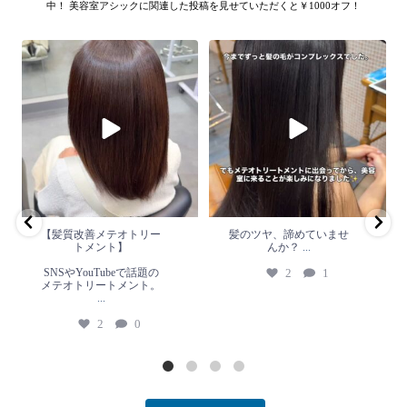
中！ 美容室アシックに関連した投稿を見せていただくと￥1000オフ！
【髪質改善メテオトリートメン
髪のツヤ、諦めていません
ト】
か？
...
SNSやYouTubeで話題のメテオト
2
1
リートメント。
...
2
0
【髪質改善メテオトリー
髪のツヤ、諦めていませ
トメント】
んか？
...
SNSやYouTubeで話題の
2
1
メテオトリートメント。
...
2
0