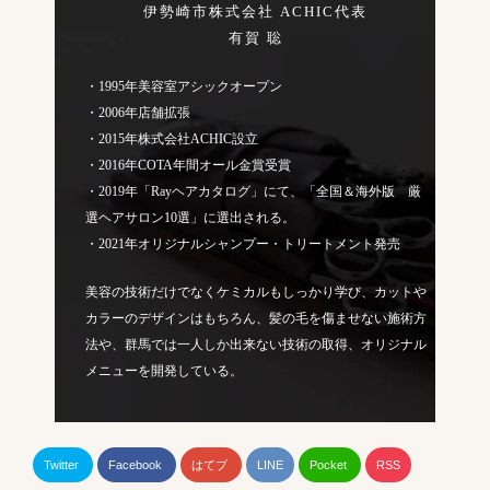
伊勢崎市株式会社 ACHIC代表
有賀 聡
・1995年美容室アシックオープン
・2006年店舗拡張
・2015年株式会社ACHIC設立
・2016年COTA年間オール金賞受賞
・2019年「Rayヘアカタログ」にて、「全国＆海外版 厳
選ヘアサロン10選」に選出される。
・2021年オリジナルシャンプー・トリートメント発売
美容の技術だけでなくケミカルもしっかり学び、カットや
カラーのデザインはもちろん、髪の毛を傷ませない施術方
法や、群馬では一人しか出来ない技術の取得、オリジナル
メニューを開発している。
Twitter
Facebook
はてブ
LINE
Pocket
RSS