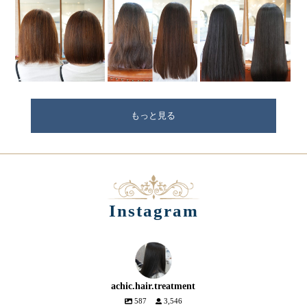
もっと見る
Instagram
achic.hair.treatment
587
3,546