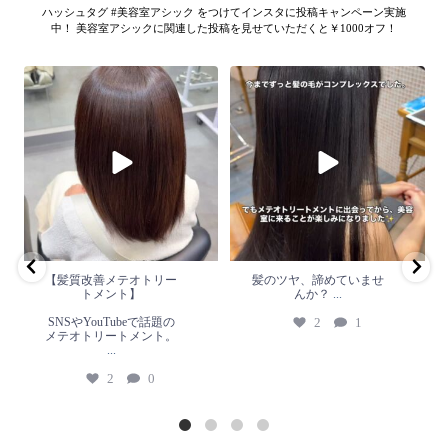
ハッシュタグ #美容室アシック をつけてインスタに投稿キャンペーン実施
中！ 美容室アシックに関連した投稿を見せていただくと￥1000オフ！
【髪質改善メテオトリートメン
髪のツヤ、諦めていません
ト】
か？
...
SNSやYouTubeで話題のメテオト
2
1
リートメント。
...
2
0
【髪質改善メテオトリー
髪のツヤ、諦めていませ
トメント】
んか？
...
SNSやYouTubeで話題の
2
1
メテオトリートメント。
...
2
0